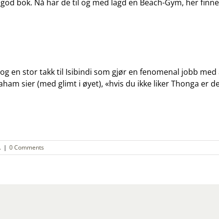
 god bok. Nå har de til og med lagd en Beach-Gym, her finne
l, og en stor takk til Isibindi som gjør en fenomenal jobb me
m sier (med glimt i øyet), «hvis du ikke liker Thonga er det
.
|
0 Comments