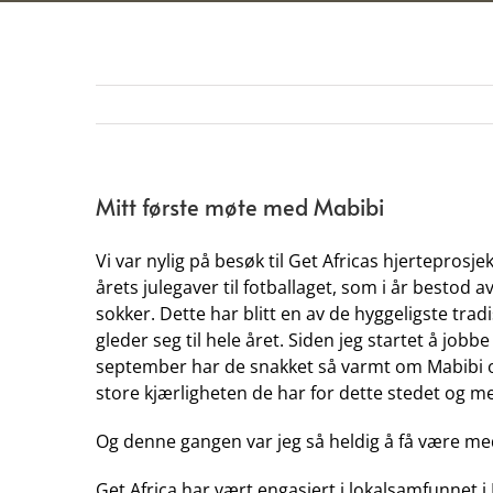
Mitt første møte med Mabibi
Vi var nylig på besøk til Get Africas hjerteprosje
årets julegaver til fotballaget, som i år bestod av
sokker. Dette har blitt en av de hyggeligste tra
gleder seg til hele året. Siden jeg startet å jobb
september har de snakket så varmt om Mabibi o
store kjærligheten de har for dette stedet og 
Og denne gangen var jeg så heldig å få være me
Get Africa har vært engasjert i lokalsamfunnet i