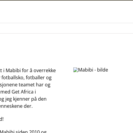
kt i Mabibi for å overrekke
 fotballsko, fotballer og
disjonene teamet har og
e med Get Africa i
g jeg kjenner på den
menneskene der.
d!
 Mabibi siden 2010 og