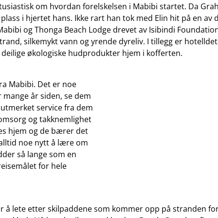
tusiastisk om hvordan forelskelsen i Mabibi startet. Da Grah
ass i hjertet hans. Ikke rart han tok med Elin hit på en av d
 Mabibi og Thonga Beach Lodge drevet av Isibindi Foundation.
nd, silkemykt vann og yrende dyreliv. I tillegg er hotelldeta
l deilige økologiske hudprodukter hjem i kofferten.
fra Mabibi. Det er noe
or mange år siden, se dem
å utmerket service fra dem
omsorg og takknemlighet
eres hjem og de bærer det
alltid noe nytt å lære om
adder så lange som en
eisemålet for hele
r å lete etter skilpaddene som kommer opp på stranden for å