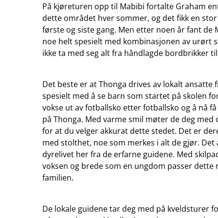
På kjøreturen opp til Mabibi fortalte Graham en
dette området hver sommer, og det fikk en stor pl
første og siste gang. Men etter noen år fant de
noe helt spesielt med kombinasjonen av urørt stra
ikke ta med seg alt fra håndlagde bordbrikker ti
Det beste er at Thonga drives av lokalt ansatte 
spesielt med å se barn som startet på skolen f
vokse ut av fotballsko etter fotballsko og å nå f
på Thonga. Med varme smil møter de deg med 
for at du velger akkurat dette stedet. Det er d
med stolthet, noe som merkes i alt de gjør. Det 
dyrelivet her fra de erfarne guidene. Med skilp
voksen og brede som en ungdom passer dette r
familien.
De lokale guidene tar deg med på kveldsturer fo