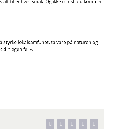
s alt til enhver smak. Og ikke minst, du kommer
d å styrke lokalsamfunet, ta vare på naturen og
 din egen feil».
Facebook
X
WhatsApp
Pinterest
Vk