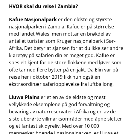
HVOR skal du reise i Zambia?
Kafue Nasjonalpark
er den eldste og største
nasjonalparken i Zambia. Kafue er på størrelse
med landet Wales, men mottar en brøkdel av
antallet turister som Kruger nasjonalpark i Sør-
Afrika. Det betyr at sjansen for at du ikke ser andre
kjøretøy på safarien din er meget god. Kafue er
spesielt kjent for de store flokkene med løver som
ofte tar ned flere bytter på en jakt. Da Elin var på
reise her i oktober 2019 fikk hun også en
ekstraordinær safariopplevelse fra luftballong.
Liuwa Plains
er et en av de eldste og mest
vellykkede eksemplene på god forvaltning og
bevaring av naturreservater i Afrika og en av de
siste uberørte villmarksområder med åpne sletter
og et fantastisk dyreliv. Med over 10 000
mennesker boende i nasjonalparken, er Liuwa et