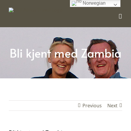
Skip
Norwegian
to
content
Bli kjent med Zambia
Previous
Next