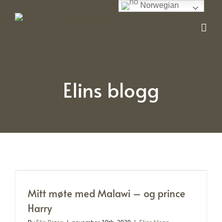
Skip
Norwegian
to
content
Elins blogg
Mitt møte med Malawi – og prince
Harry