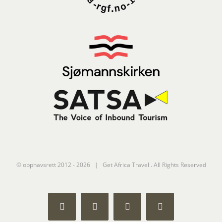
© opphavsrett 2012 -
2026 | Get Africa Travel . All Rights Reserved
Facebook
Instagram
YouTube
LinkedIn