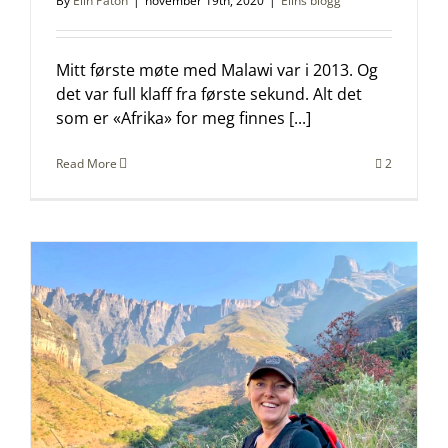
By
Elin Paton
|
november 19th, 2020
|
Elins blogg
Mitt første møte med Malawi var i 2013. Og
det var full klaff fra første sekund. Alt det
som er «Afrika» for meg finnes [...]
Read More
2