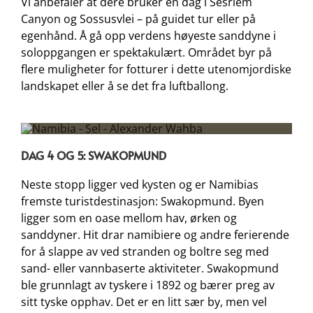
Vi anbefaler at dere bruker en dag i Sesriem
Canyon og Sossusvlei – på guidet tur eller på
egenhånd. Å gå opp verdens høyeste sanddyne i
soloppgangen er spektakulært. Området byr på
flere muligheter for fotturer i dette utenomjordiske
landskapet eller å se det fra luftballong.
DAG 4 OG 5: SWAKOPMUND
Neste stopp ligger ved kysten og er Namibias
fremste turistdestinasjon: Swakopmund. Byen
ligger som en oase mellom hav, ørken og
sanddyner. Hit drar namibiere og andre ferierende
for å slappe av ved stranden og boltre seg med
sand- eller vannbaserte aktiviteter. Swakopmund
ble grunnlagt av tyskere i 1892 og bærer preg av
sitt tyske opphav. Det er en litt sær by, men vel