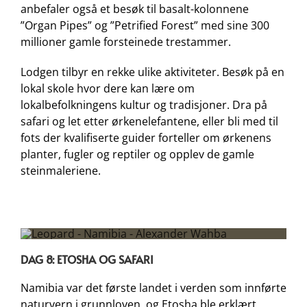
anbefaler også et besøk til basalt-kolonnene
”Organ Pipes” og ”Petrified Forest” med sine 300
millioner gamle forsteinede trestammer.
Lodgen tilbyr en rekke ulike aktiviteter. Besøk på en
lokal skole hvor dere kan lære om
lokalbefolkningens kultur og tradisjoner. Dra på
safari og let etter ørkenelefantene, eller bli med til
fots der kvalifiserte guider forteller om ørkenens
planter, fugler og reptiler og opplev de gamle
steinmaleriene.
DAG 8: ETOSHA OG SAFARI
Namibia var det første landet i verden som innførte
naturvern i grunnloven, og Etosha ble erklært