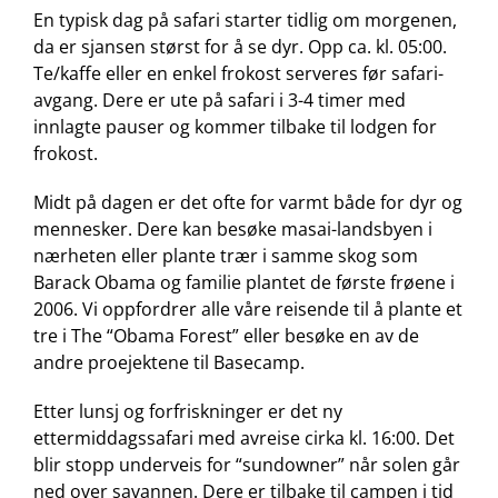
En typisk dag på safari starter tidlig om morgenen,
da er sjansen størst for å se dyr. Opp ca. kl. 05:00.
Te/kaffe eller en enkel frokost serveres før safari-
avgang. Dere er ute på safari i 3-4 timer med
innlagte pauser og kommer tilbake til lodgen for
frokost.
Midt på dagen er det ofte for varmt både for dyr og
mennesker. Dere kan besøke masai-landsbyen i
nærheten eller plante trær i samme skog som
Barack Obama og familie plantet de første frøene i
2006. Vi oppfordrer alle våre reisende til å plante et
tre i The “Obama Forest” eller besøke en av de
andre proejektene til Basecamp.
Etter lunsj og forfriskninger er det ny
ettermiddagssafari med avreise cirka kl. 16:00. Det
blir stopp underveis for “sundowner” når solen går
ned over savannen. Dere er tilbake til campen i tid